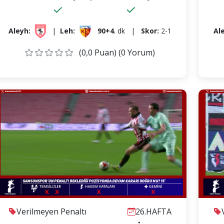
✓
✓
Aleyh:
|
Leh:
90+4
. dk
|
Skor:
2-1
Al
(0,0 Puan) (0 Yorum)
Verilmeyen Penaltı
26.HAFTA