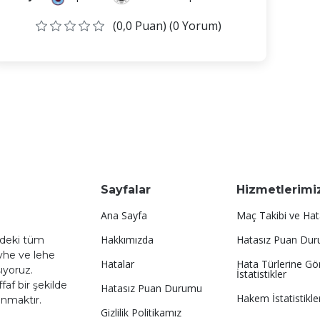
(0,0 Puan) (0 Yorum)
Sayfalar
Hizmetlerimi
Ana Sayfa
Maç Takibi ve Hat
Hakkımızda
Hatasız Puan Du
ndeki tüm
eyhe ve lehe
Hatalar
Hata Türlerine Gö
şıyoruz.
İstatistikler
af bir şekilde
Hatasız Puan Durumu
Hakem İstatistikler
unmaktır.
Gizlilik Politikamız