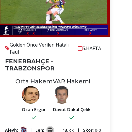
Golden Önce Verilen Hatalı
5.HAFTA
Faul
FENERBAHÇE -
TRABZONSPOR
Orta Hakem
VAR Hakemi
Ozan Ergün
Davut Dakul Çelik
✓
✓
Aleyh:
|
Leh:
13
. dk
|
Skor:
0-0